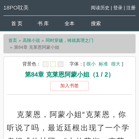
18PO耽美
阅读历史
|
登录
|
注册
首 页
书 库
全本
搜索
首页
高辣小说
同时穿越，铸就真理之门
第84章 克莱恩阿蒙小姐
背景色：
字体：
[
很小
标准
很大
]
第84章 克莱恩阿蒙小姐（1 / 2）
加入书签
克莱恩，阿蒙小姐“克莱恩，你
听说了吗，最近廷根出现了一个学