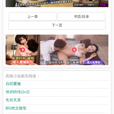
上一章
书页/目录
下一页
x
高辣小说相关阅读：
自蹈覆辙
张武特佳(1v2)
失控关系
BG肉文随笔