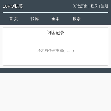
18PO耽美
阅读历史
|
登录
|
注册
首 页
书 库
全本
搜索
阅读记录
还木有任何书籍( ˙﹏˙ )