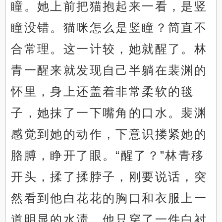
瞳。她上前把猫抱起来一看，是竖
瞳没错。猫咪怎么是竖瞳？简直不
合常理。这一计较，她就醒了。林
青一醒来就发现自己半躺在裴渊的
怀里，身上还盖着非常柔软的毯
子，她抹了一下嘴角的口水。裴渊
感觉到她的动作，下意识搂紧她的
胳膊，睁开了眼。“醒了？”林青移
开头，揉了揉脖子，刚要说话，突
然看到他白花花的胸口和衣服上一
道明显的水渍。他只穿了一件白衬