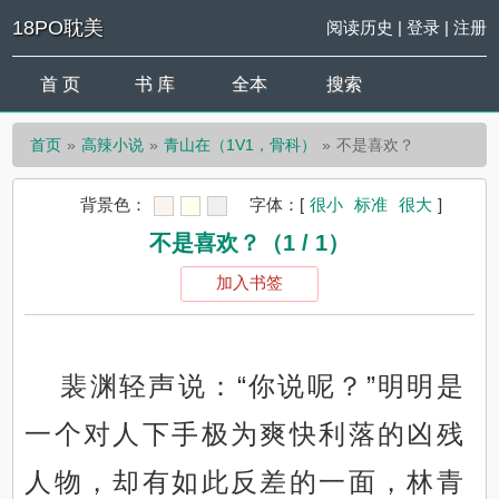
18PO耽美
阅读历史
|
登录
|
注册
首 页
书 库
全本
搜索
首页
高辣小说
青山在（1V1，骨科）
不是喜欢？
背景色：
字体：
[
很小
标准
很大
]
不是喜欢？（1 / 1）
加入书签
裴渊轻声说：“你说呢？”明明是
一个对人下手极为爽快利落的凶残
人物，却有如此反差的一面，林青