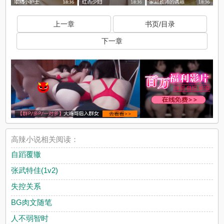
上一章
书页/目录
下一章
x
高辣小说相关阅读：
自蹈覆辙
张武特佳(1v2)
失控关系
BG肉文随笔
人不弱智时